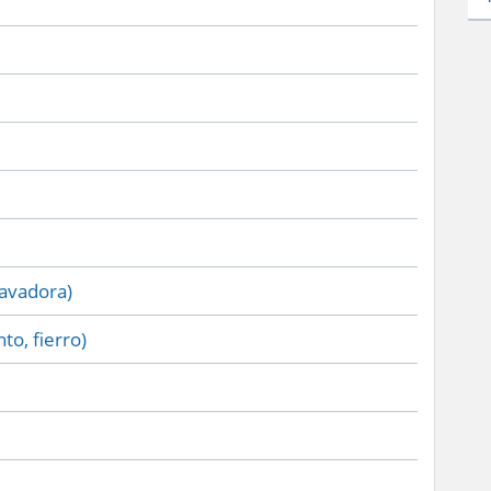
lavadora)
to, fierro)