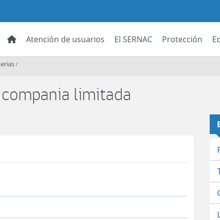
Atención de usuarios
El SERNAC
Protección
E
erias
/
y compania limitada