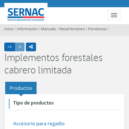
Contenido principal
SERNAC
Toggle 
Inicio
/
Información
/
Mercado
/
Retail ferretero
/
Ferreterias
/
Agrandar texto
Achicar texto
+A
-A
icono compartir
Implementos forestales
cabrero limitada
Productos
Tipo de productos
Accesorio para regadio