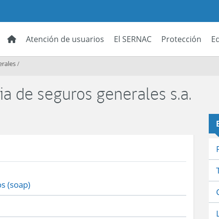
Atención de usuarios
El SERNAC
Protección
E
erales
/
a de seguros generales s.a.
s (soap)