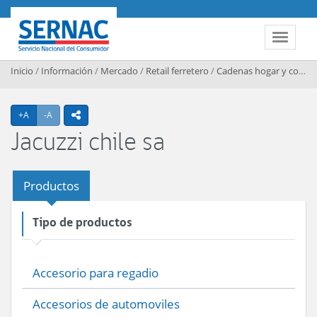
Contenido principal
SERNAC
Toggle 
Inicio
/
Información
/
Mercado
/
Retail ferretero
/
Cadenas hogar y construccion
Agrandar texto
Achicar texto
+A
-A
icono compartir
Jacuzzi chile sa
Productos
Tipo de productos
Accesorio para regadio
Accesorios de automoviles