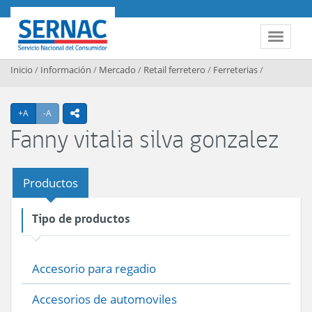
Contenido principal
SERNAC
Toggle 
Inicio
/
Información
/
Mercado
/
Retail ferretero
/
Ferreterias
/
Agrandar texto
Achicar texto
+A
-A
icono compartir
Fanny vitalia silva gonzalez
Productos
Tipo de productos
Accesorio para regadio
Accesorios de automoviles