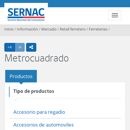
Contenido principal
SERNAC
Toggle 
Inicio
/
Información
/
Mercado
/
Retail ferretero
/
Ferreterias
/
Agrandar texto
Achicar texto
+A
-A
icono compartir
Metrocuadrado
Productos
Tipo de productos
Accesorio para regadio
Accesorios de automoviles