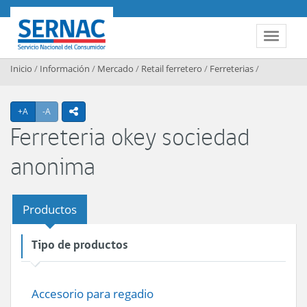
Contenido principal
SERNAC
Toggle 
Inicio
/
Información
/
Mercado
/
Retail ferretero
/
Ferreterias
/
Agrandar texto
Achicar texto
+A
-A
icono compartir
Ferreteria okey sociedad
anonima
Productos
Tipo de productos
Accesorio para regadio