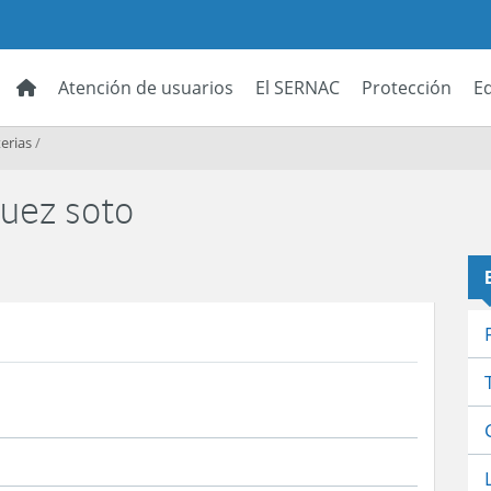
Atención de usuarios
El SERNAC
Protección
E
erias
/
quez soto