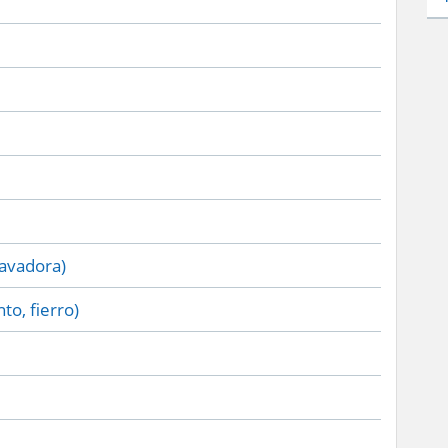
lavadora)
to, fierro)