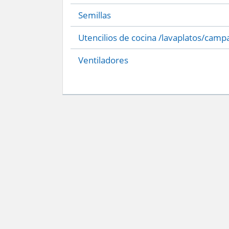
Semillas
Utencilios de cocina /lavaplatos/camp
Ventiladores
Servicio Nacional del Consumidor (SERNAC) / Oficinas Centrales: Teatinos 50,
Atención Público RM: Agustinas 1336, 1° piso, Santiago /
Ver Oficinas regiona