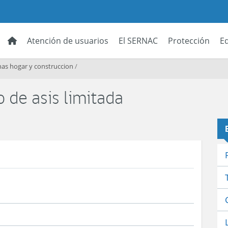
Atención de usuarios
El SERNAC
Protección
E
as hogar y construccion
/
o de asis limitada