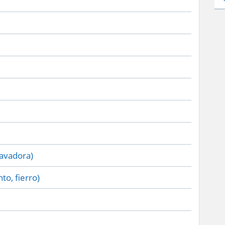
lavadora)
to, fierro)