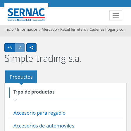
Contenido principal
SERNAC
Toggle 
Inicio
/
Información
/
Mercado
/
Retail ferretero
/
Cadenas hogar y construccion
Agrandar texto
Achicar texto
+A
-A
icono compartir
Simple trading s.a.
Productos
Tipo de productos
Accesorio para regadio
Accesorios de automoviles