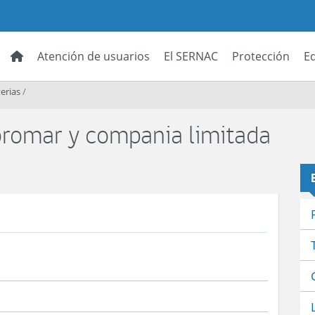
Atención de usuarios
El SERNAC
Protección
E
erias
/
bromar y compania limitada