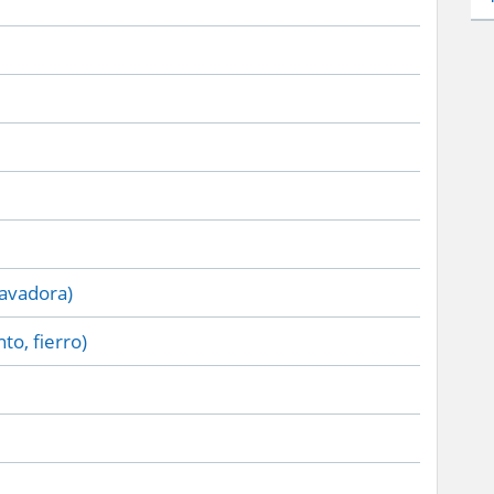
lavadora)
to, fierro)