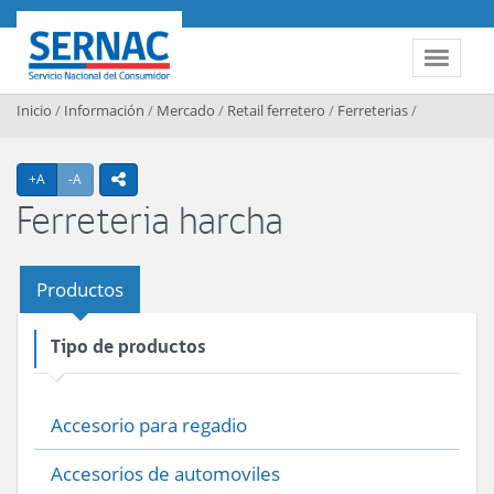
Contenido principal
SERNAC
Toggle 
Inicio
/
Información
/
Mercado
/
Retail ferretero
/
Ferreterias
/
Agrandar texto
Achicar texto
+A
-A
icono compartir
Ferreteria harcha
Productos
Tipo de productos
Accesorio para regadio
Accesorios de automoviles