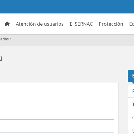
Atención de usuarios
El SERNAC
Protección
E
erias
/
a