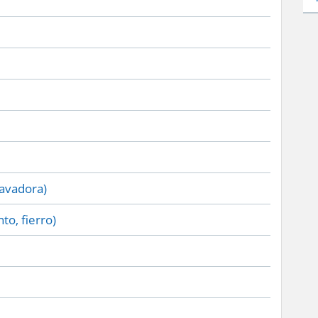
lavadora)
to, fierro)