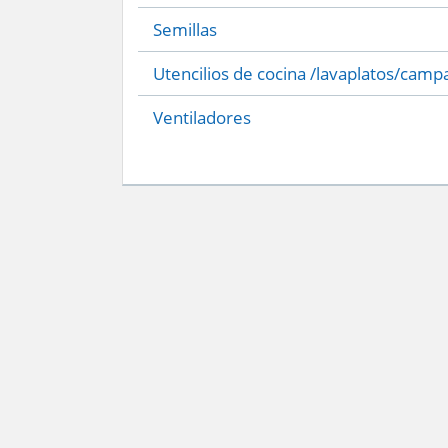
Semillas
Utencilios de cocina /lavaplatos/camp
Ventiladores
Servicio Nacional del Consumidor (SERNAC) / Oficinas Centrales: Teatinos 50,
Atención Público RM: Agustinas 1336, 1° piso, Santiago /
Ver Oficinas regiona