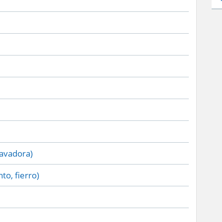
lavadora)
to, fierro)