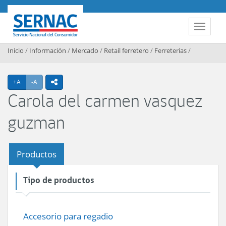
Contenido principal
SERNAC
Toggle 
Inicio
/
Información
/
Mercado
/
Retail ferretero
/
Ferreterias
/
Agrandar texto
Achicar texto
+A
-A
icono compartir
Carola del carmen vasquez
guzman
Productos
Tipo de productos
Accesorio para regadio