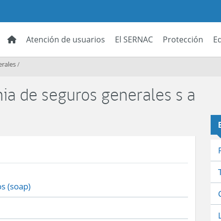
Atención de usuarios
El SERNAC
Protección
E
erales
/
ia de seguros generales s a
s (soap)