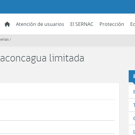
Atención de usuarios
El SERNAC
Protección
E
erias
/
 aconcagua limitada