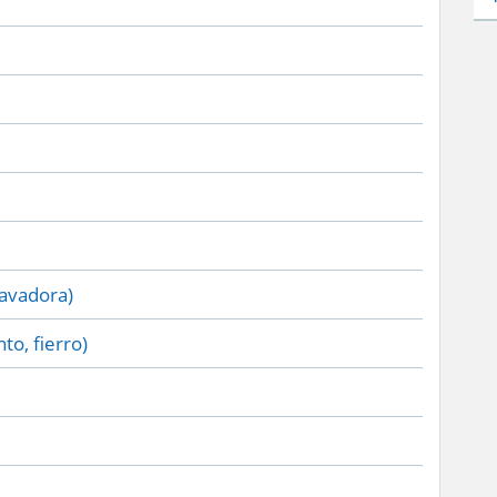
lavadora)
to, fierro)