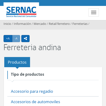
Contenido principal
SERNAC
Toggle 
Inicio
/
Información
/
Mercado
/
Retail ferretero
/
Ferreterias
/
Agrandar texto
Achicar texto
+A
-A
icono compartir
Ferreteria andina
Productos
Tipo de productos
Accesorio para regadio
Accesorios de automoviles