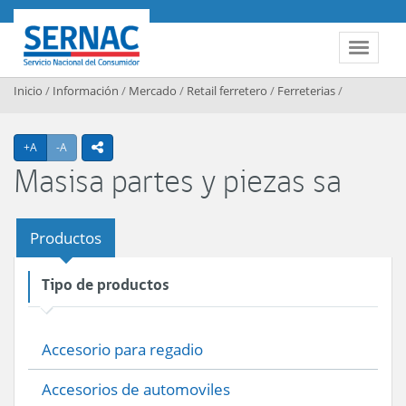
Contenido principal
SERNAC
Toggle 
Inicio
/
Información
/
Mercado
/
Retail ferretero
/
Ferreterias
/
Agrandar texto
Achicar texto
+A
-A
icono compartir
Masisa partes y piezas sa
Productos
Tipo de productos
Accesorio para regadio
Accesorios de automoviles