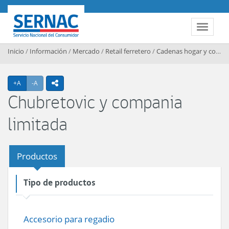
Contenido principal
SERNAC
Toggle 
Inicio
/
Información
/
Mercado
/
Retail ferretero
/
Cadenas hogar y construccion
Agrandar texto
Achicar texto
+A
-A
icono compartir
Chubretovic y compania
limitada
Productos
Tipo de productos
Accesorio para regadio