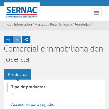
Contenido principal
SERNAC
Toggle 
Inicio
/
Información
/
Mercado
/
Retail ferretero
/
Ferreterias
/
Agrandar texto
Achicar texto
+A
-A
icono compartir
Comercial e inmobiliaria don
jose s.a.
Productos
Tipo de productos
Accesorio para regadio