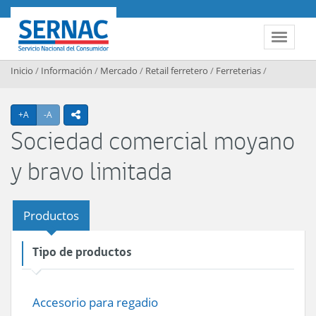
Contenido principal
SERNAC
Toggle 
Inicio
/
Información
/
Mercado
/
Retail ferretero
/
Ferreterias
/
Agrandar texto
Achicar texto
+A
-A
icono compartir
Sociedad comercial moyano
y bravo limitada
Productos
Tipo de productos
Accesorio para regadio