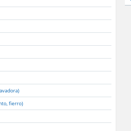
lavadora)
to, fierro)