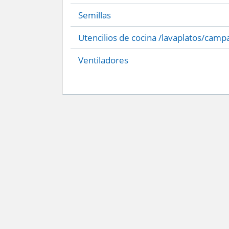
Semillas
Utencilios de cocina /lavaplatos/camp
Ventiladores
Servicio Nacional del Consumidor (SERNAC) / Oficinas Centrales: Teatinos 50,
Atención Público RM: Agustinas 1336, 1° piso, Santiago /
Ver Oficinas regiona