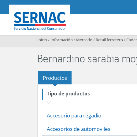
Contenido principal
SERNAC
Inicio
/
Información
/
Mercado
/
Retail ferretero
/
Caden
Bernardino sarabia m
Productos
Tipo de productos
Accesorio para regadio
Accesorios de automoviles