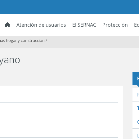
Atención de usuarios
El SERNAC
Protección
E
as hogar y construccion
/
oyano