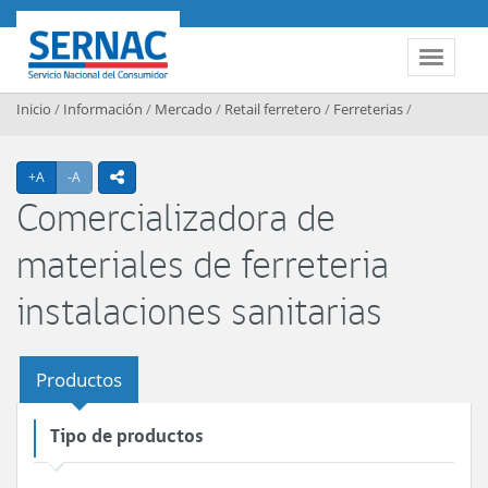
Contenido principal
SERNAC
Toggle 
Inicio
/
Información
/
Mercado
/
Retail ferretero
/
Ferreterias
/
Agrandar texto
Achicar texto
+A
-A
icono compartir
Comercializadora de
materiales de ferreteria
instalaciones sanitarias
Productos
Tipo de productos