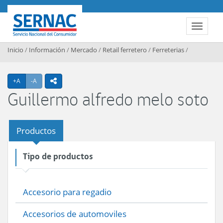
Contenido principal
SERNAC
Toggle 
Inicio
/
Información
/
Mercado
/
Retail ferretero
/
Ferreterias
/
Agrandar texto
Achicar texto
+A
-A
icono compartir
Guillermo alfredo melo soto
Productos
Tipo de productos
Accesorio para regadio
Accesorios de automoviles