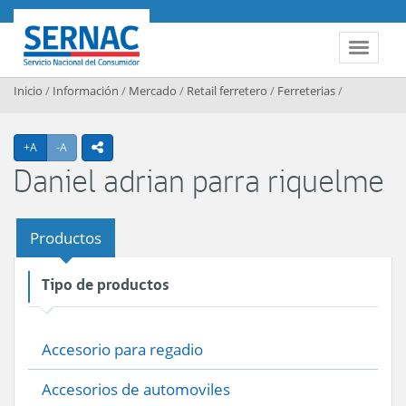
Contenido principal
SERNAC
Toggle 
Inicio
/
Información
/
Mercado
/
Retail ferretero
/
Ferreterias
/
Agrandar texto
Achicar texto
+A
-A
icono compartir
Daniel adrian parra riquelme
Productos
Tipo de productos
Accesorio para regadio
Accesorios de automoviles