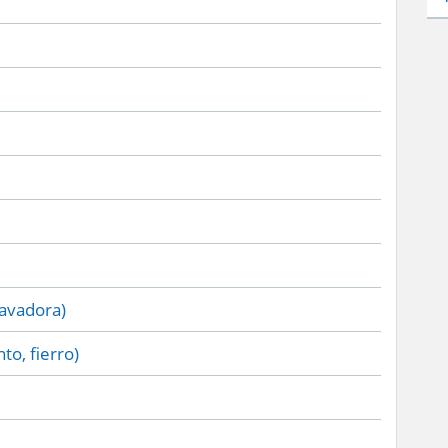
lavadora)
to, fierro)