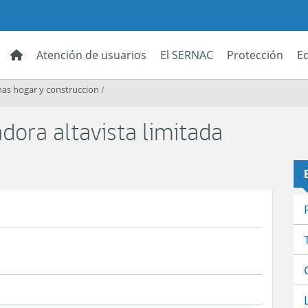
Atención de usuarios
El SERNAC
Protección
E
as hogar y construccion
/
dora altavista limitada