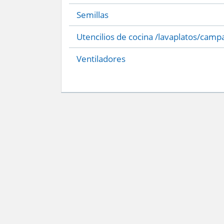
Semillas
Utencilios de cocina /lavaplatos/camp
Ventiladores
Servicio Nacional del Consumidor (SERNAC) / Oficinas Centrales: Teatinos 50,
Atención Público RM: Agustinas 1336, 1° piso, Santiago /
Ver Oficinas regiona