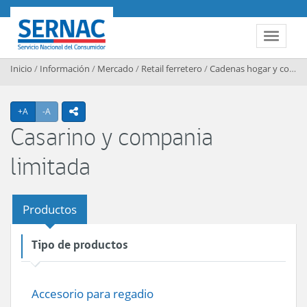
Contenido principal
SERNAC
Toggle 
Inicio
/
Información
/
Mercado
/
Retail ferretero
/
Cadenas hogar y construccion
Agrandar texto
Achicar texto
+A
-A
icono compartir
Casarino y compania
limitada
Productos
Tipo de productos
Accesorio para regadio