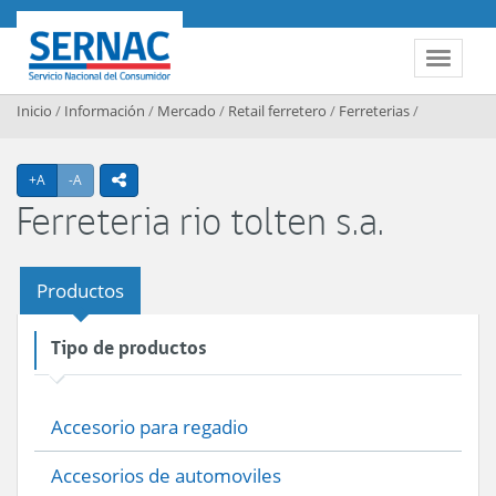
Contenido principal
SERNAC
Toggle 
Inicio
/
Información
/
Mercado
/
Retail ferretero
/
Ferreterias
/
Agrandar texto
Achicar texto
+A
-A
icono compartir
Ferreteria rio tolten s.a.
Productos
Tipo de productos
Accesorio para regadio
Accesorios de automoviles