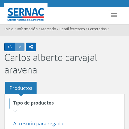
Contenido principal
SERNAC
Toggle 
Inicio
/
Información
/
Mercado
/
Retail ferretero
/
Ferreterias
/
Agrandar texto
Achicar texto
+A
-A
icono compartir
Carlos alberto carvajal
aravena
Productos
Tipo de productos
Accesorio para regadio