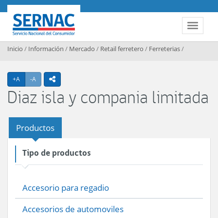
Contenido principal
SERNAC
Toggle 
Inicio
/
Información
/
Mercado
/
Retail ferretero
/
Ferreterias
/
Agrandar texto
Achicar texto
+A
-A
icono compartir
Diaz isla y compania limitada
Productos
Tipo de productos
Accesorio para regadio
Accesorios de automoviles