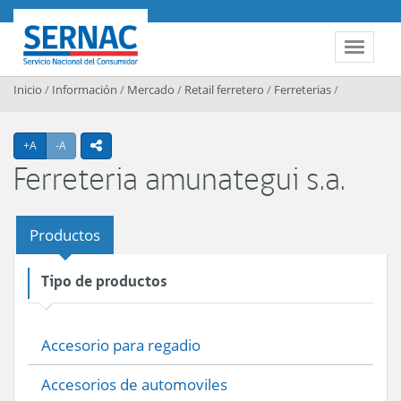
Contenido principal
SERNAC
Toggle 
Inicio
/
Información
/
Mercado
/
Retail ferretero
/
Ferreterias
/
Agrandar texto
Achicar texto
+A
-A
icono compartir
Ferreteria amunategui s.a.
Productos
Tipo de productos
Accesorio para regadio
Accesorios de automoviles