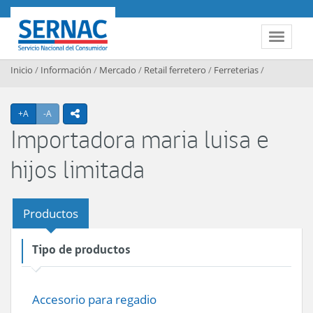
Contenido principal
SERNAC
Toggle 
Inicio
/
Información
/
Mercado
/
Retail ferretero
/
Ferreterias
/
Agrandar texto
Achicar texto
+A
-A
icono compartir
Importadora maria luisa e
hijos limitada
Productos
Tipo de productos
Accesorio para regadio