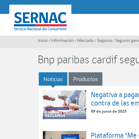
Contenido principal
SERNAC
Inicio
/
Información
/
Mercado
/
Seguros
/
Seguros gen
Bnp paribas cardif segu
Noticias
Productos
Negativa a pagar
contra de las e
09 de junio de 2025
Plataforma "Me Q