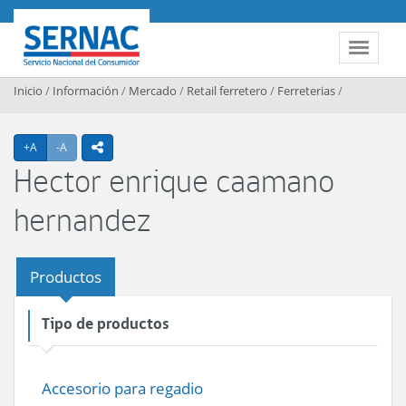
Contenido principal
SERNAC
Toggle 
Inicio
/
Información
/
Mercado
/
Retail ferretero
/
Ferreterias
/
Agrandar texto
Achicar texto
+A
-A
icono compartir
Hector enrique caamano
hernandez
Productos
Tipo de productos
Accesorio para regadio