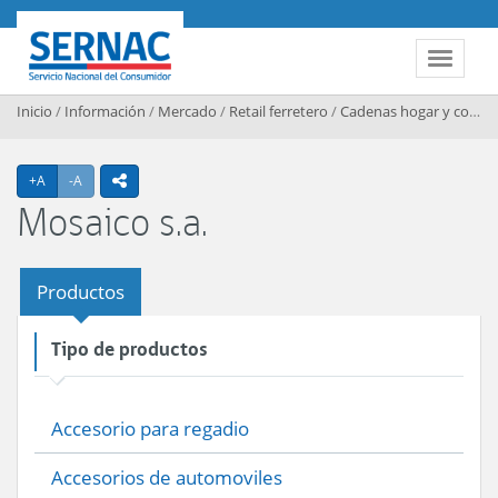
Contenido principal
SERNAC
Toggle 
Inicio
/
Información
/
Mercado
/
Retail ferretero
/
Cadenas hogar y construccion
Agrandar texto
Achicar texto
+A
-A
icono compartir
Mosaico s.a.
Productos
Tipo de productos
Accesorio para regadio
Accesorios de automoviles