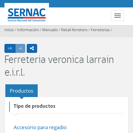
Contenido principal
SERNAC
Toggle 
Inicio
/
Información
/
Mercado
/
Retail ferretero
/
Ferreterias
/
Agrandar texto
Achicar texto
+A
-A
icono compartir
Ferreteria veronica larrain
e.i.r.l.
Productos
Tipo de productos
Accesorio para regadio