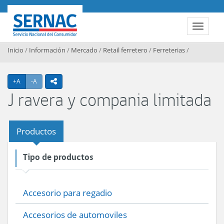
Contenido principal
SERNAC
Toggle 
Inicio
/
Información
/
Mercado
/
Retail ferretero
/
Ferreterias
/
Agrandar texto
Achicar texto
+A
-A
icono compartir
J ravera y compania limitada
Productos
Tipo de productos
Accesorio para regadio
Accesorios de automoviles