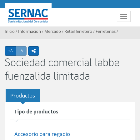
Contenido principal
SERNAC
Toggle 
Inicio
/
Información
/
Mercado
/
Retail ferretero
/
Ferreterias
/
Agrandar texto
Achicar texto
+A
-A
icono compartir
Sociedad comercial labbe
fuenzalida limitada
Productos
Tipo de productos
Accesorio para regadio