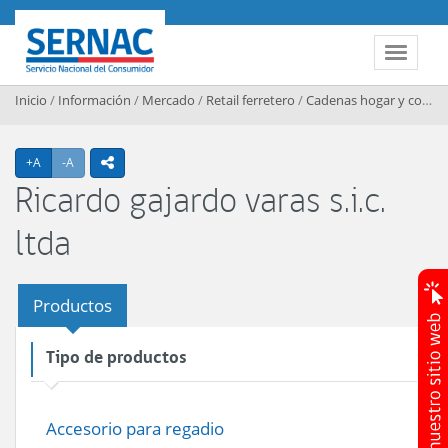
Contenido principal
SERNAC
Toggle 
Inicio
/
Información
/
Mercado
/
Retail ferretero
/
Cadenas hogar y construccion
Agrandar texto
Achicar texto
+A
-A
icono compartir
Ricardo gajardo varas s.i.c.
ltda
Productos
Tipo de productos
Accesorio para regadio