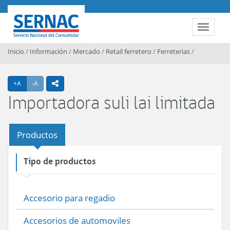
Contenido principal
SERNAC
Toggle 
Inicio
/
Información
/
Mercado
/
Retail ferretero
/
Ferreterias
/
Agrandar texto
Achicar texto
+A
-A
icono compartir
Importadora suli lai limitada
Productos
Tipo de productos
Accesorio para regadio
Accesorios de automoviles