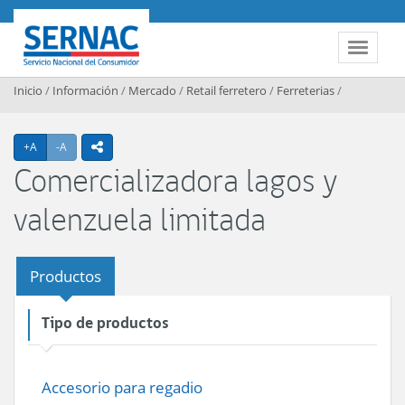
Contenido principal
SERNAC
Toggle 
Inicio
/
Información
/
Mercado
/
Retail ferretero
/
Ferreterias
/
Agrandar texto
Achicar texto
+A
-A
icono compartir
Comercializadora lagos y
valenzuela limitada
Productos
Tipo de productos
Accesorio para regadio