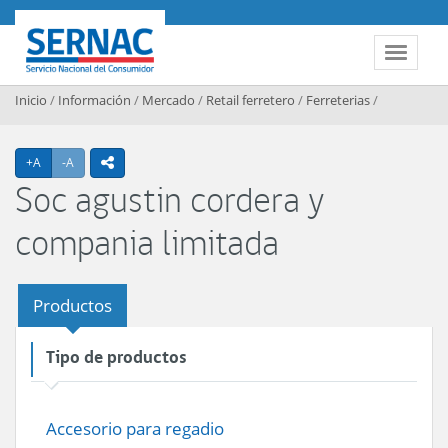
Contenido principal
SERNAC
Toggle 
Inicio
/
Información
/
Mercado
/
Retail ferretero
/
Ferreterias
/
Agrandar texto
Achicar texto
+A
-A
icono compartir
Soc agustin cordera y
compania limitada
Productos
Tipo de productos
Accesorio para regadio