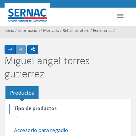
Contenido principal
SERNAC
Toggle 
Inicio
/
Información
/
Mercado
/
Retail ferretero
/
Ferreterias
/
Agrandar texto
Achicar texto
+A
-A
icono compartir
Miguel angel torres
gutierrez
Productos
Tipo de productos
Accesorio para regadio