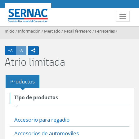
Contenido principal
SERNAC
Toggle 
Inicio
/
Información
/
Mercado
/
Retail ferretero
/
Ferreterias
/
Agrandar texto
Achicar texto
+A
-A
icono compartir
Atrio limitada
Productos
Tipo de productos
Accesorio para regadio
Accesorios de automoviles