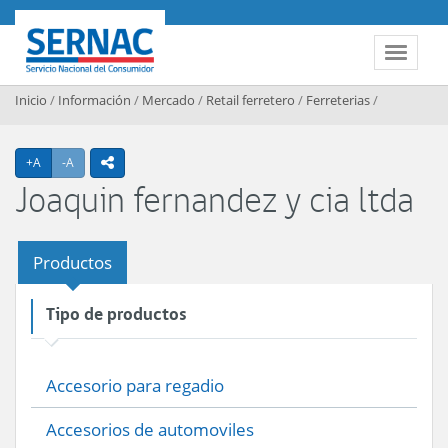
Contenido principal
SERNAC
Toggle 
Inicio
/
Información
/
Mercado
/
Retail ferretero
/
Ferreterias
/
Agrandar texto
Achicar texto
+A
-A
icono compartir
Joaquin fernandez y cia ltda
Productos
Tipo de productos
Accesorio para regadio
Accesorios de automoviles