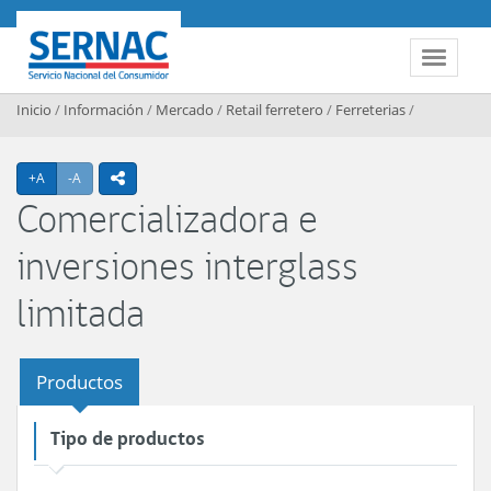
Contenido principal
SERNAC
Toggle 
Inicio
/
Información
/
Mercado
/
Retail ferretero
/
Ferreterias
/
Agrandar texto
Achicar texto
+A
-A
icono compartir
Comercializadora e
inversiones interglass
limitada
Productos
Tipo de productos