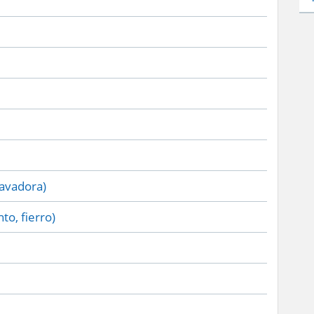
lavadora)
to, fierro)