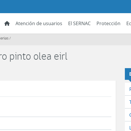
Atención de usuarios
El SERNAC
Protección
E
erias
/
o pinto olea eirl