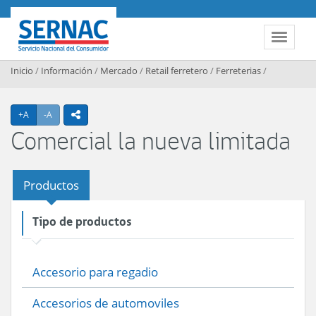
Contenido principal
SERNAC
Toggle 
Inicio
/
Información
/
Mercado
/
Retail ferretero
/
Ferreterias
/
Agrandar texto
Achicar texto
+A
-A
icono compartir
Comercial la nueva limitada
Productos
Tipo de productos
Accesorio para regadio
Accesorios de automoviles