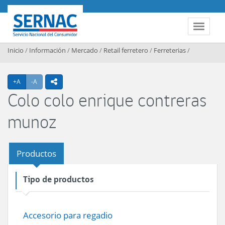
Contenido principal
SERNAC
Toggle 
Inicio
/
Información
/
Mercado
/
Retail ferretero
/
Ferreterias
/
Agrandar texto
Achicar texto
+A
-A
icono compartir
Colo colo enrique contreras
munoz
Productos
Tipo de productos
Accesorio para regadio